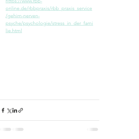
https://www.rbb-
online.de/rbbpraxis/rbb_praxis_service
/gehirn-nerven-
psyche/psychologie/stress_in_der_fami
lie.html